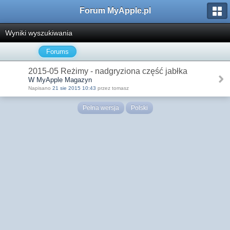
Forum MyApple.pl
Wyniki wyszukiwania
Forums
2015-05 Reżimy - nadgryziona część jabłka
W MyApple Magazyn
Napisano
21 sie 2015 10:43
przez tomasz
Pełna wersja
Polski