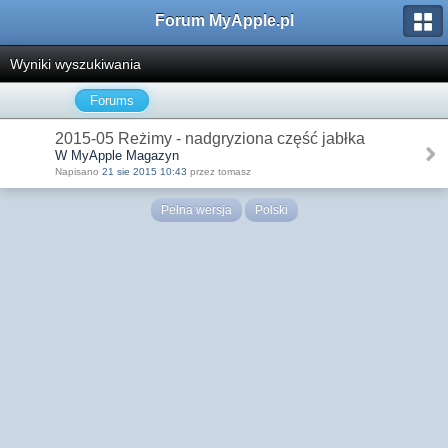
Forum MyApple.pl
Wyniki wyszukiwania
Forums
2015-05 Reżimy - nadgryziona część jabłka
W MyApple Magazyn
Napisano
21 sie 2015 10:43
przez tomasz
Pełna wersja
Polski