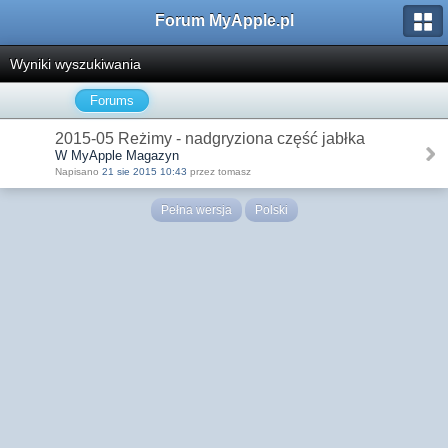
Forum MyApple.pl
Wyniki wyszukiwania
Forums
2015-05 Reżimy - nadgryziona część jabłka
W MyApple Magazyn
Napisano
21 sie 2015 10:43
przez tomasz
Pełna wersja
Polski