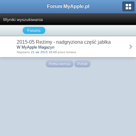
Forum MyApple.pl
Wyniki wyszukiwania
Forums
2015-05 Reżimy - nadgryziona część jabłka
W MyApple Magazyn
Napisano
21 sie 2015 10:43
przez tomasz
Pełna wersja
Polski