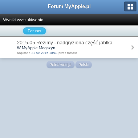
Forum MyApple.pl
Wyniki wyszukiwania
Forums
2015-05 Reżimy - nadgryziona część jabłka
W MyApple Magazyn
Napisano
21 sie 2015 10:43
przez tomasz
Pełna wersja
Polski