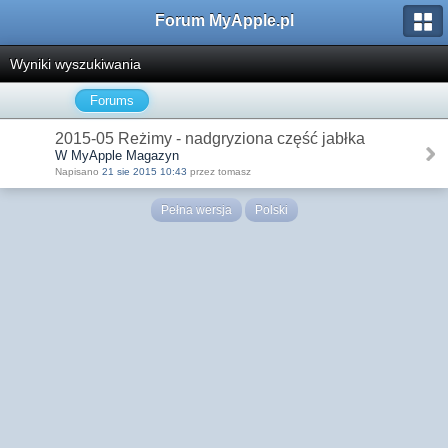
Forum MyApple.pl
Wyniki wyszukiwania
Forums
2015-05 Reżimy - nadgryziona część jabłka
W MyApple Magazyn
Napisano
21 sie 2015 10:43
przez tomasz
Pełna wersja
Polski