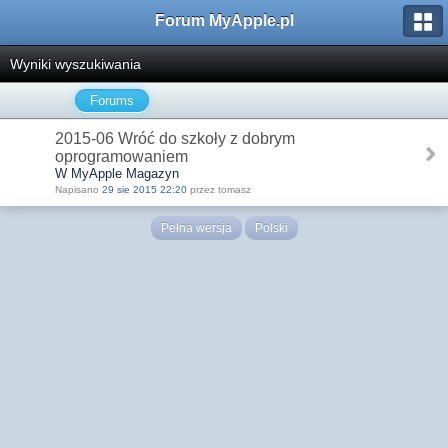
Forum MyApple.pl
Wyniki wyszukiwania
Forums
2015-06 Wróć do szkoły z dobrym
oprogramowaniem
W MyApple Magazyn
Napisano
29 sie 2015 22:20
przez tomasz
Pełna wersja
Polski