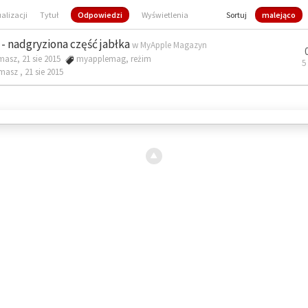
ualizacji
Tytuł
Odpowiedzi
Wyświetlenia
Sortuj
malejąco
- nadgryziona część jabłka
w
MyApple Magazyn
masz, 21 sie 2015
myapplemag
,
reżim
5
omasz ,
21 sie 2015