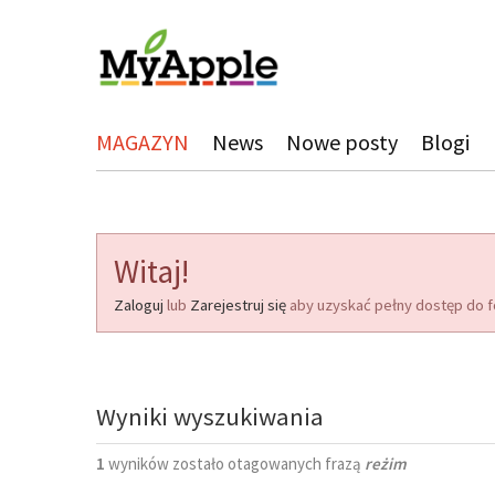
MAGAZYN
News
Nowe posty
Blogi
Witaj!
Zaloguj
lub
Zarejestruj się
aby uzyskać pełny dostęp do f
Wyniki wyszukiwania
1
wyników zostało otagowanych frazą
reżim