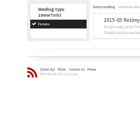
Sortuj według
ostatniej akt
Według typu
zawartości
2015-05 Reżimy 
Forums
Rozpoczęty przez to
Ostatni post przez t
Zmień styl
Polski
Contact Us
Pomoc
IPB3 Skin By Tom Christian.