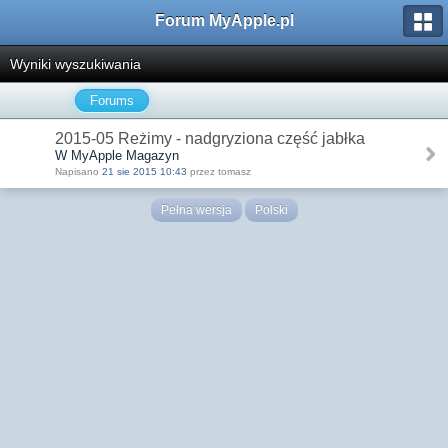
Forum MyApple.pl
Wyniki wyszukiwania
Forums
2015-05 Reżimy - nadgryziona część jabłka
W MyApple Magazyn
Napisano
21 sie 2015 10:43
przez tomasz
Pełna wersja
Polski