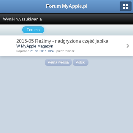
Forum MyApple.pl
Wyniki wyszukiwania
Forums
2015-05 Reżimy - nadgryziona część jabłka
W MyApple Magazyn
Napisano
21 sie 2015 10:43
przez tomasz
Pełna wersja
Polski