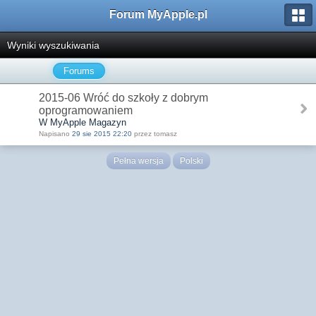
Forum MyApple.pl
Wyniki wyszukiwania
Forums
2015-06 Wróć do szkoły z dobrym
oprogramowaniem
W MyApple Magazyn
Napisano
29 sie 2015 22:20
przez tomasz
Pełna wersja
Polski