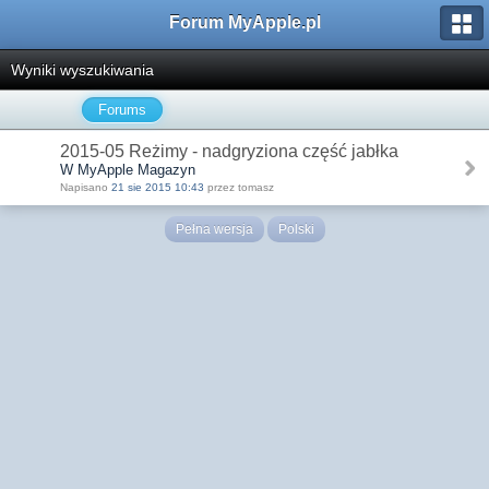
Forum MyApple.pl
Wyniki wyszukiwania
Forums
2015-05 Reżimy - nadgryziona część jabłka
W MyApple Magazyn
Napisano
21 sie 2015 10:43
przez tomasz
Pełna wersja
Polski