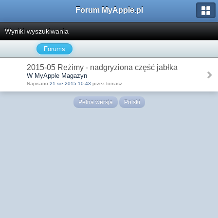
Forum MyApple.pl
Wyniki wyszukiwania
Forums
2015-05 Reżimy - nadgryziona część jabłka
W MyApple Magazyn
Napisano
21 sie 2015 10:43
przez tomasz
Pełna wersja
Polski