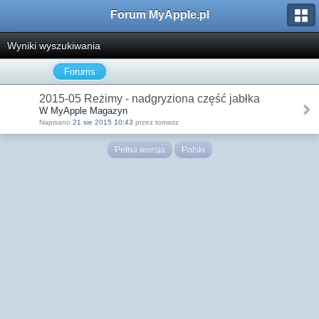
Forum MyApple.pl
Wyniki wyszukiwania
Forums
2015-05 Reżimy - nadgryziona część jabłka
W MyApple Magazyn
Napisano
21 sie 2015 10:43
przez tomasz
Pełna wersja
Polski