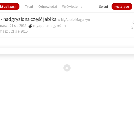
ktualizacji
Tytuł
Odpowiedzi
Wyświetlenia
Sortuj
malejąco
- nadgryziona część jabłka
w
MyApple Magazyn
masz, 21 sie 2015
myapplemag
,
reżim
5
omasz ,
21 sie 2015