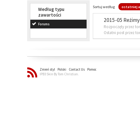
Sortuj według
ostatniej a
Według typu
zawartości
2015-05 Reżimy 
Forums
Rozpoczęty przez to
Ostatni post przez t
Zmień styl
Polski
Contact Us
Pomoc
IPB3 Skin By Tom Christian.