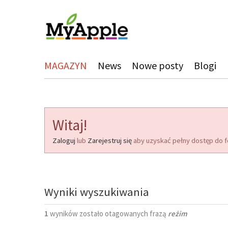
MAGAZYN
News
Nowe posty
Blogi
Witaj!
Zaloguj
lub
Zarejestruj się
aby uzyskać pełny dostęp do f
Wyniki wyszukiwania
1
wyników zostało otagowanych frazą
reżim