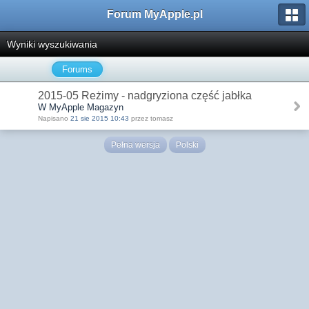
Forum MyApple.pl
Wyniki wyszukiwania
Forums
2015-05 Reżimy - nadgryziona część jabłka
W MyApple Magazyn
Napisano
21 sie 2015 10:43
przez tomasz
Pełna wersja
Polski