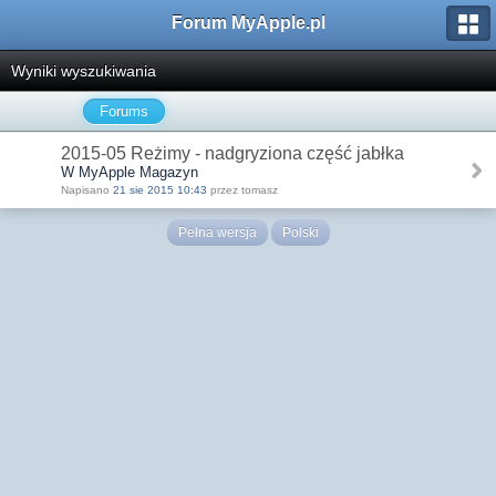
Forum MyApple.pl
Wyniki wyszukiwania
Forums
2015-05 Reżimy - nadgryziona część jabłka
W MyApple Magazyn
Napisano
21 sie 2015 10:43
przez tomasz
Pełna wersja
Polski