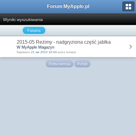
Forum MyApple.pl
Wyniki wyszukiwania
Forums
2015-05 Reżimy - nadgryziona część jabłka
W MyApple Magazyn
Napisano
21 sie 2015 10:43
przez tomasz
Pełna wersja
Polski