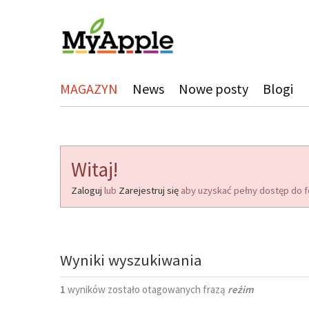
MAGAZYN
News
Nowe posty
Blogi
Witaj!
Zaloguj
lub
Zarejestruj się
aby uzyskać pełny dostęp do f
Wyniki wyszukiwania
1
wyników zostało otagowanych frazą
reżim