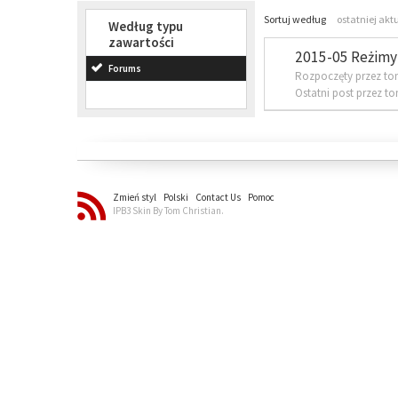
Sortuj według
ostatniej akt
Według typu
zawartości
2015-05 Reżimy 
Forums
Rozpoczęty przez to
Ostatni post przez t
Zmień styl
Polski
Contact Us
Pomoc
IPB3 Skin By Tom Christian.