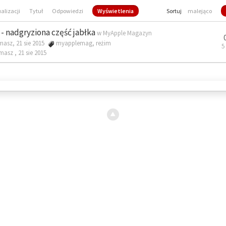
ualizacji
Tytuł
Odpowiedzi
Wyświetlenia
Sortuj
malejąco
- nadgryziona część jabłka
w
MyApple Magazyn
masz, 21 sie 2015
myapplemag
,
reżim
5
omasz ,
21 sie 2015