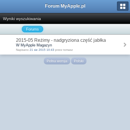
Forum MyApple.pl
Wyniki wyszukiwania
Forums
2015-05 Reżimy - nadgryziona część jabłka
W MyApple Magazyn
Napisano
21 sie 2015 10:43
przez tomasz
Pełna wersja
Polski