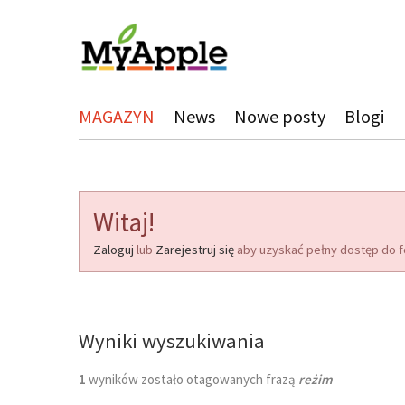
MAGAZYN
News
Nowe posty
Blogi
Witaj!
Zaloguj
lub
Zarejestruj się
aby uzyskać pełny dostęp do f
Wyniki wyszukiwania
1
wyników zostało otagowanych frazą
reżim