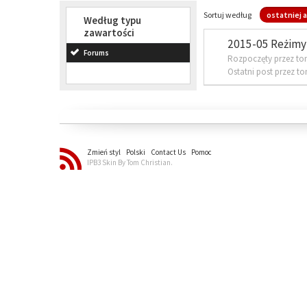
Sortuj według
ostatniej a
Według typu
zawartości
2015-05 Reżimy 
Forums
Rozpoczęty przez to
Ostatni post przez t
Zmień styl
Polski
Contact Us
Pomoc
IPB3 Skin By Tom Christian.