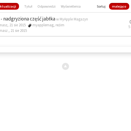
ktualizacji
Tytuł
Odpowiedzi
Wyświetlenia
Sortuj
malejąco
- nadgryziona część jabłka
w
MyApple Magazyn
masz, 21 sie 2015
myapplemag
,
reżim
5
omasz ,
21 sie 2015