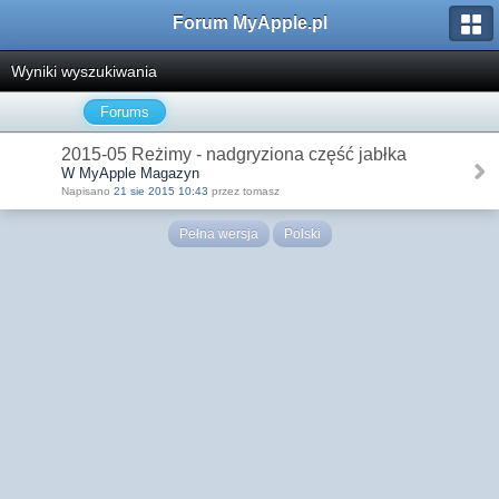
Forum MyApple.pl
Wyniki wyszukiwania
Forums
2015-05 Reżimy - nadgryziona część jabłka
W MyApple Magazyn
Napisano
21 sie 2015 10:43
przez tomasz
Pełna wersja
Polski