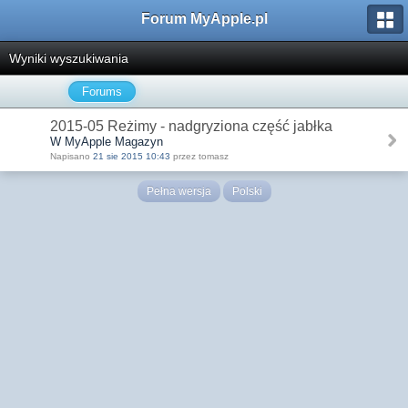
Forum MyApple.pl
Wyniki wyszukiwania
Forums
2015-05 Reżimy - nadgryziona część jabłka
W MyApple Magazyn
Napisano
21 sie 2015 10:43
przez tomasz
Pełna wersja
Polski