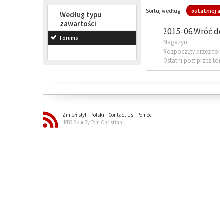
Sortuj według
ostatniej a
Według typu
zawartości
2015-06 Wróć d
Forums
Magazyn
Rozpoczęty przez to
Ostatni post przez t
Zmień styl
Polski
Contact Us
Pomoc
IPB3 Skin By Tom Christian.