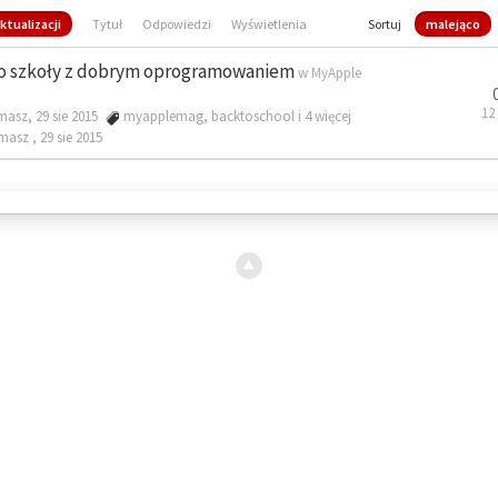
ktualizacji
Tytuł
Odpowiedzi
Wyświetlenia
Sortuj
malejąco
o szkoły z dobrym oprogramowaniem
w
MyApple
12
masz, 29 sie 2015
myapplemag
,
backtoschool
i 4 więcej
omasz ,
29 sie 2015