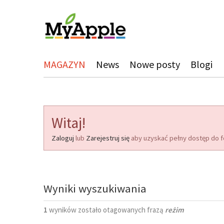
MAGAZYN
News
Nowe posty
Blogi
Witaj!
Zaloguj
lub
Zarejestruj się
aby uzyskać pełny dostęp do f
Wyniki wyszukiwania
1
wyników zostało otagowanych frazą
reżim