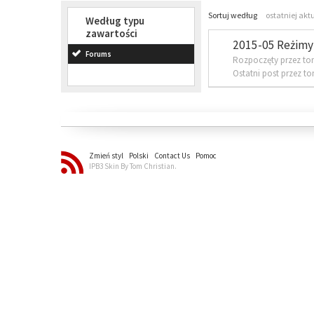
Sortuj według
ostatniej akt
Według typu
zawartości
2015-05 Reżimy 
Forums
Rozpoczęty przez to
Ostatni post przez t
Zmień styl
Polski
Contact Us
Pomoc
IPB3 Skin By Tom Christian.