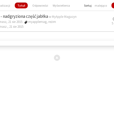
ualizacji
Tytuł
Odpowiedzi
Wyświetlenia
Sortuj
malejąco
- nadgryziona część jabłka
w
MyApple Magazyn
masz, 21 sie 2015
myapplemag
,
reżim
5
omasz ,
21 sie 2015