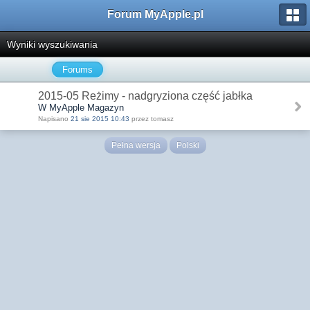
Forum MyApple.pl
Wyniki wyszukiwania
Forums
2015-05 Reżimy - nadgryziona część jabłka
W MyApple Magazyn
Napisano
21 sie 2015 10:43
przez tomasz
Pełna wersja
Polski