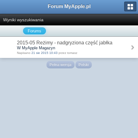
Forum MyApple.pl
Wyniki wyszukiwania
Forums
2015-05 Reżimy - nadgryziona część jabłka
W MyApple Magazyn
Napisano
21 sie 2015 10:43
przez tomasz
Pełna wersja
Polski