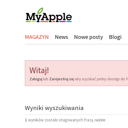
MAGAZYN
News
Nowe posty
Blogi
Witaj!
Zaloguj
lub
Zarejestruj się
aby uzyskać pełny dostęp do f
Wyniki wyszukiwania
1
wyników zostało otagowanych frazą
reżim