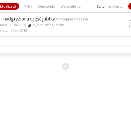
ktualizacji
Tytuł
Odpowiedzi
Wyświetlenia
Sortuj
malejąco
- nadgryziona część jabłka
w
MyApple Magazyn
masz, 21 sie 2015
myapplemag
,
reżim
5
omasz ,
21 sie 2015