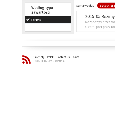
Sortuj według
ostatniej a
Według typu
zawartości
2015-05 Reżimy 
Forums
Rozpoczęty przez to
Ostatni post przez t
Zmień styl
Polski
Contact Us
Pomoc
IPB3 Skin By Tom Christian.