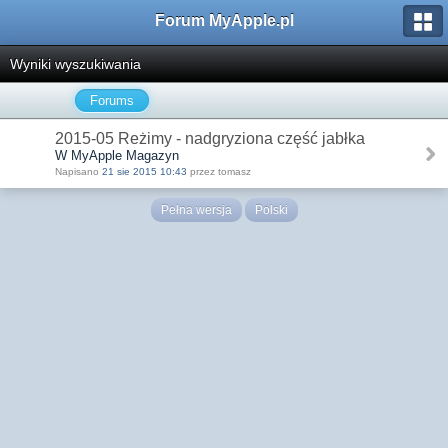
Forum MyApple.pl
Wyniki wyszukiwania
Forums
2015-05 Reżimy - nadgryziona część jabłka
W MyApple Magazyn
Napisano
21 sie 2015 10:43
przez tomasz
Pełna wersja
Polski