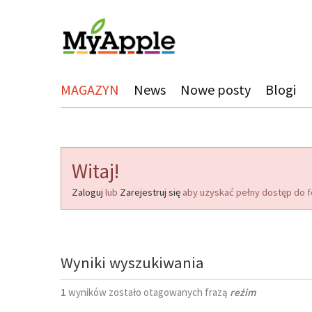
MAGAZYN
News
Nowe posty
Blogi
Witaj!
Zaloguj
lub
Zarejestruj się
aby uzyskać pełny dostęp do f
Wyniki wyszukiwania
1
wyników zostało otagowanych frazą
reżim