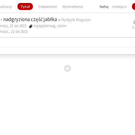
ualizacji
Tytuł
Odpowiedzi
Wyświetlenia
Sortuj
malejąco
- nadgryziona część jabłka
w
MyApple Magazyn
masz, 21 sie 2015
myapplemag
,
reżim
5
omasz ,
21 sie 2015