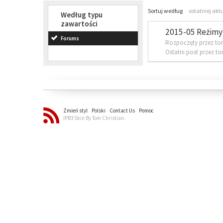
Sortuj według
ostatniej akt
Według typu
zawartości
2015-05 Reżimy 
Forums
Rozpoczęty przez to
Ostatni post przez t
Zmień styl
Polski
Contact Us
Pomoc
IPB3 Skin By Tom Christian.