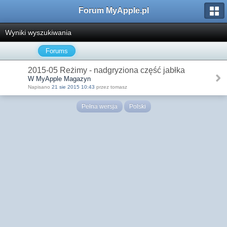
Forum MyApple.pl
Wyniki wyszukiwania
Forums
2015-05 Reżimy - nadgryziona część jabłka
W MyApple Magazyn
Napisano
21 sie 2015 10:43
przez tomasz
Pełna wersja
Polski