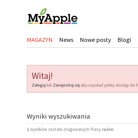
MAGAZYN
News
Nowe posty
Blogi
Witaj!
Zaloguj
lub
Zarejestruj się
aby uzyskać pełny dostęp do f
Wyniki wyszukiwania
1
wyników zostało otagowanych frazą
reżim