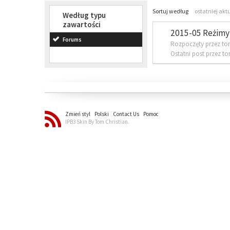
Sortuj według
ostatniej akt
Według typu
zawartości
2015-05 Reżimy 
Forums
Rozpoczęty przez to
Ostatni post przez t
Zmień styl
Polski
Contact Us
Pomoc
IPB3 Skin By Tom Christian.