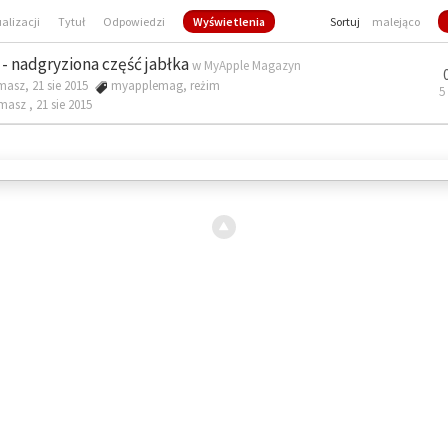
ualizacji
Tytuł
Odpowiedzi
Wyświetlenia
Sortuj
malejąco
- nadgryziona część jabłka
w
MyApple Magazyn
masz, 21 sie 2015
myapplemag
,
reżim
5
omasz ,
21 sie 2015