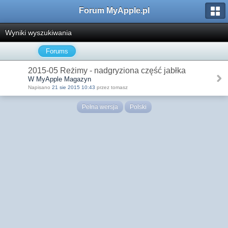
Forum MyApple.pl
Wyniki wyszukiwania
Forums
2015-05 Reżimy - nadgryziona część jabłka
W MyApple Magazyn
Napisano
21 sie 2015 10:43
przez tomasz
Pełna wersja
Polski