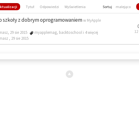
ktualizacji
Tytuł
Odpowiedzi
Wyświetlenia
Sortuj
malejąco
o szkoły z dobrym oprogramowaniem
w
MyApple
12
masz, 29 sie 2015
myapplemag
,
backtoschool
i 4 więcej
omasz ,
29 sie 2015