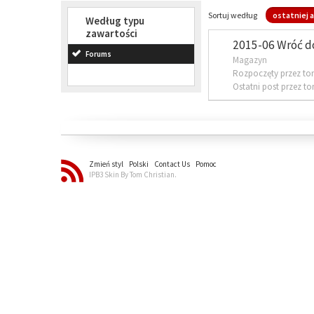
Sortuj według
ostatniej a
Według typu
zawartości
2015-06 Wróć d
Forums
Magazyn
Rozpoczęty przez to
Ostatni post przez t
Zmień styl
Polski
Contact Us
Pomoc
IPB3 Skin By Tom Christian.