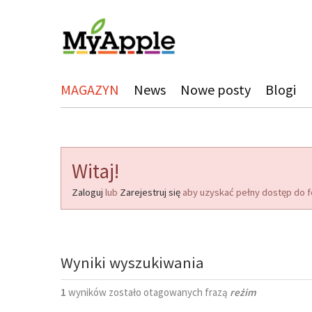
MAGAZYN
News
Nowe posty
Blogi
Witaj!
Zaloguj
lub
Zarejestruj się
aby uzyskać pełny dostęp do f
Wyniki wyszukiwania
1
wyników zostało otagowanych frazą
reżim