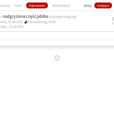
ualizacji
Tytuł
Odpowiedzi
Wyświetlenia
Sortuj
malejąco
- nadgryziona część jabłka
w
MyApple Magazyn
masz, 21 sie 2015
myapplemag
,
reżim
5
omasz ,
21 sie 2015