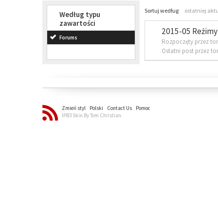
Sortuj według
ostatniej akt
Według typu
zawartości
2015-05 Reżimy 
Forums
Rozpoczęty przez to
Ostatni post przez t
Zmień styl
Polski
Contact Us
Pomoc
IPB3 Skin By Tom Christian.