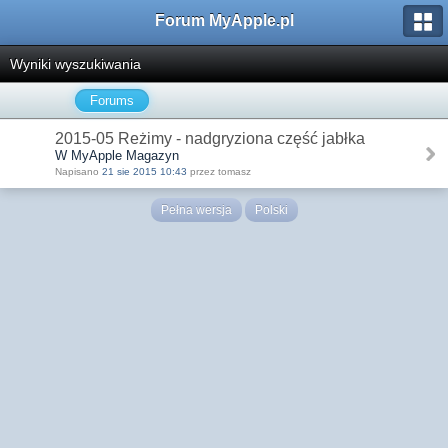
Forum MyApple.pl
Wyniki wyszukiwania
Forums
2015-05 Reżimy - nadgryziona część jabłka
W MyApple Magazyn
Napisano
21 sie 2015 10:43
przez tomasz
Pełna wersja
Polski