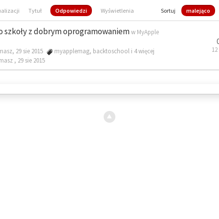
ualizacji
Tytuł
Odpowiedzi
Wyświetlenia
Sortuj
malejąco
o szkoły z dobrym oprogramowaniem
w
MyApple
12
masz, 29 sie 2015
myapplemag
,
backtoschool
i 4 więcej
omasz ,
29 sie 2015