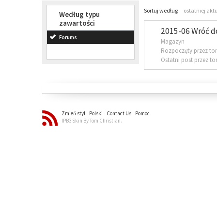
Sortuj według
ostatniej akt
Według typu
zawartości
2015-06 Wróć d
Forums
Magazyn
Rozpoczęty przez to
Ostatni post przez t
Zmień styl
Polski
Contact Us
Pomoc
IPB3 Skin By Tom Christian.