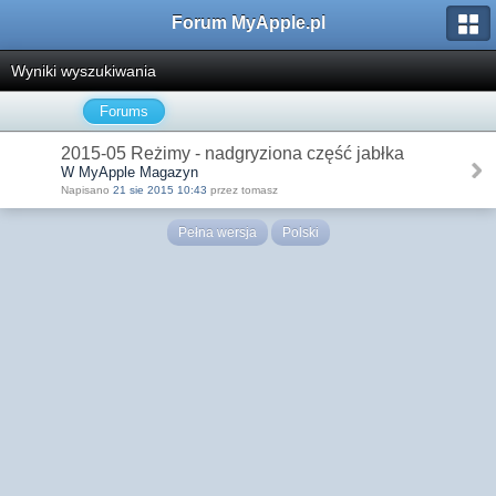
Forum MyApple.pl
Wyniki wyszukiwania
Forums
2015-05 Reżimy - nadgryziona część jabłka
W MyApple Magazyn
Napisano
21 sie 2015 10:43
przez tomasz
Pełna wersja
Polski