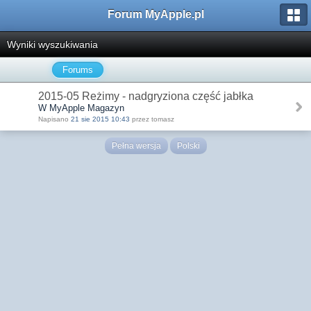
Forum MyApple.pl
Wyniki wyszukiwania
Forums
2015-05 Reżimy - nadgryziona część jabłka
W MyApple Magazyn
Napisano
21 sie 2015 10:43
przez tomasz
Pełna wersja
Polski