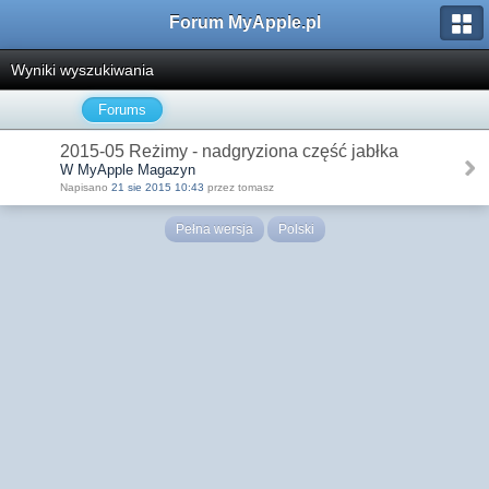
Forum MyApple.pl
Wyniki wyszukiwania
Forums
2015-05 Reżimy - nadgryziona część jabłka
W MyApple Magazyn
Napisano
21 sie 2015 10:43
przez tomasz
Pełna wersja
Polski