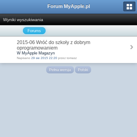
Forum MyApple.pl
Wyniki wyszukiwania
Forums
2015-06 Wróć do szkoły z dobrym
oprogramowaniem
W MyApple Magazyn
Napisano
29 sie 2015 22:20
przez tomasz
Pełna wersja
Polski