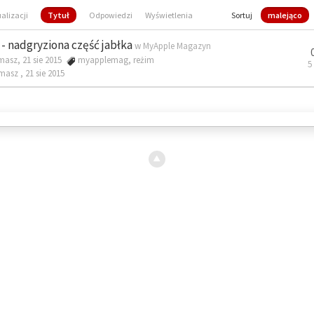
ualizacji
Tytuł
Odpowiedzi
Wyświetlenia
Sortuj
malejąco
- nadgryziona część jabłka
w
MyApple Magazyn
masz, 21 sie 2015
myapplemag
,
reżim
5
omasz ,
21 sie 2015