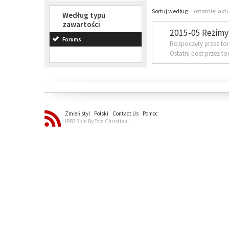
Sortuj według
ostatniej akt
Według typu
zawartości
2015-05 Reżimy 
Forums
Rozpoczęty przez to
Ostatni post przez t
Zmień styl
Polski
Contact Us
Pomoc
IPB3 Skin By Tom Christian.