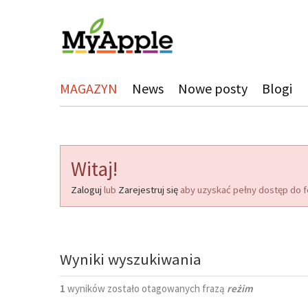
MAGAZYN
News
Nowe posty
Blogi
Witaj!
Zaloguj
lub
Zarejestruj się
aby uzyskać pełny dostęp do f
Wyniki wyszukiwania
1
wyników zostało otagowanych frazą
reżim