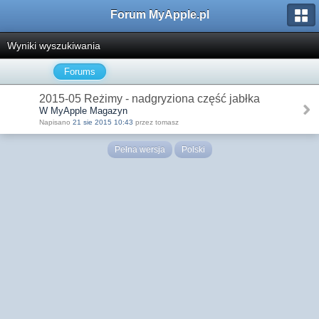
Forum MyApple.pl
Wyniki wyszukiwania
Forums
2015-05 Reżimy - nadgryziona część jabłka
W MyApple Magazyn
Napisano
21 sie 2015 10:43
przez tomasz
Pełna wersja
Polski