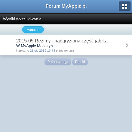
Forum MyApple.pl
Wyniki wyszukiwania
Forums
2015-05 Reżimy - nadgryziona część jabłka
W MyApple Magazyn
Napisano
21 sie 2015 10:43
przez tomasz
Pełna wersja
Polski