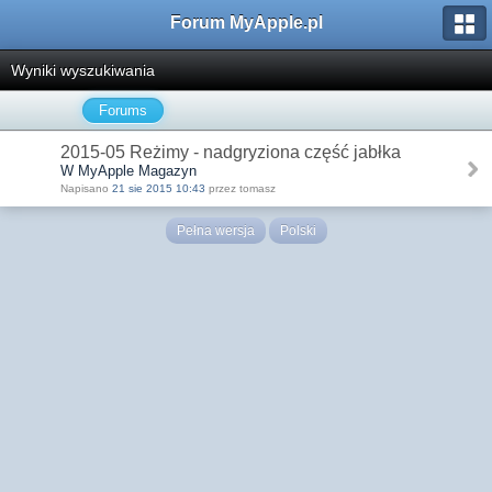
Forum MyApple.pl
Wyniki wyszukiwania
Forums
2015-05 Reżimy - nadgryziona część jabłka
W MyApple Magazyn
Napisano
21 sie 2015 10:43
przez tomasz
Pełna wersja
Polski