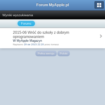
Forum MyApple.pl
Wyniki wyszukiwania
Forums
2015-06 Wróć do szkoły z dobrym
oprogramowaniem
W MyApple Magazyn
Napisano
29 sie 2015 22:20
przez tomasz
Pełna wersja
Polski