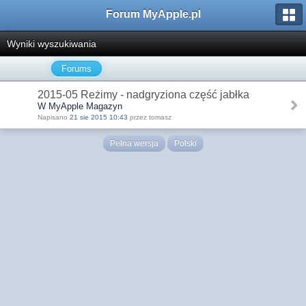
Forum MyApple.pl
Wyniki wyszukiwania
Forums
2015-05 Reżimy - nadgryziona część jabłka
W MyApple Magazyn
Napisano
21 sie 2015 10:43
przez tomasz
Pełna wersja
Polski