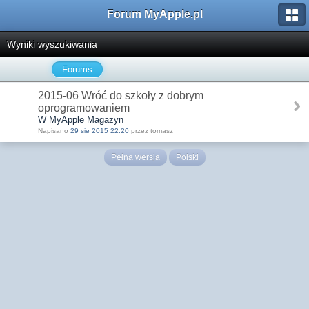
Forum MyApple.pl
Wyniki wyszukiwania
Forums
2015-06 Wróć do szkoły z dobrym
oprogramowaniem
W MyApple Magazyn
Napisano
29 sie 2015 22:20
przez tomasz
Pełna wersja
Polski