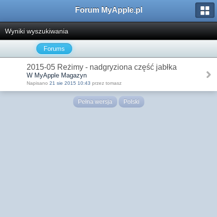
Forum MyApple.pl
Wyniki wyszukiwania
Forums
2015-05 Reżimy - nadgryziona część jabłka
W MyApple Magazyn
Napisano
21 sie 2015 10:43
przez tomasz
Pełna wersja
Polski