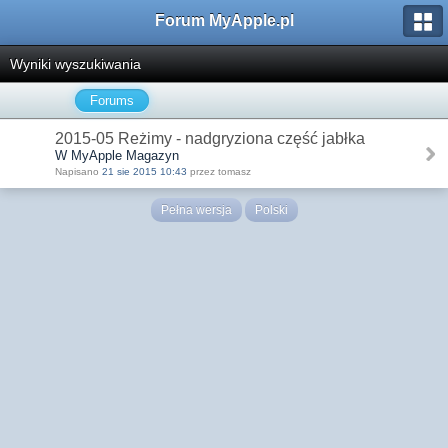
Forum MyApple.pl
Wyniki wyszukiwania
Forums
2015-05 Reżimy - nadgryziona część jabłka
W MyApple Magazyn
Napisano
21 sie 2015 10:43
przez tomasz
Pełna wersja
Polski